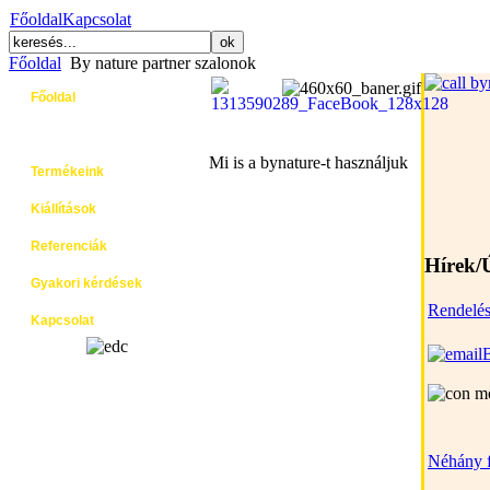
Főoldal
Kapcsolat
Főoldal
By nature partner szalonok
Főoldal
By nature partner szalonok
Mi is a bynature-t használjuk
Termékeink
Kiállítások
Referenciák
Hírek/
Gyakori kérdések
Rendelé
Kapcsolat
Néhány f