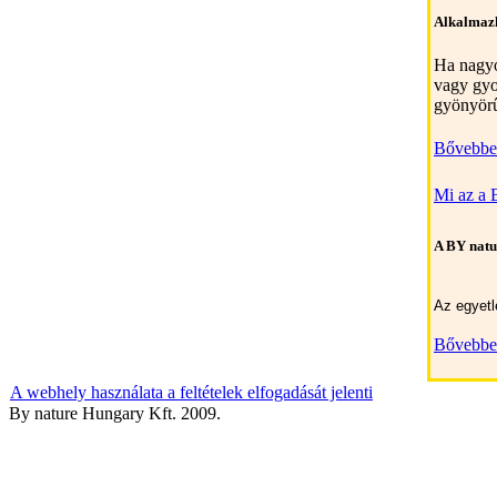
Alkalmazh
Ha nagyo
vagy gyo
gyönyörű
Bővebben
Mi az a 
A BY natu
Az egyetl
Bővebben
A webhely használata a feltételek elfogadását jelenti
By nature Hungary Kft. 2009.