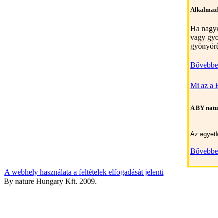
Alkalmazh
Ha nagyo
vagy gyo
gyönyörű
Bővebben
Mi az a 
A BY natu
Az egyetl
Bővebben
A webhely használata a feltételek elfogadását jelenti
By nature Hungary Kft. 2009.