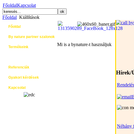
Főoldal
Kapcsolat
Főoldal
Kiállítások
Főoldal
By nature partner szalonok
Mi is a bynature-t használjuk
Termékeink
Kiállítások
Referenciák
Hírek/
Gyakori kérdések
Rendelé
Kapcsolat
Néhány f